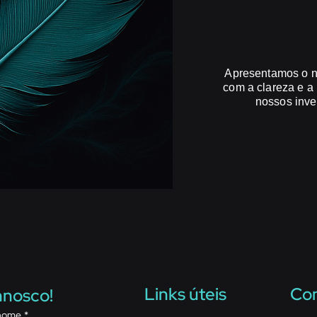
Apresentamos o n
com a clareza e a
nossos inve
Links úteis
Con
nnosco!
nome
*