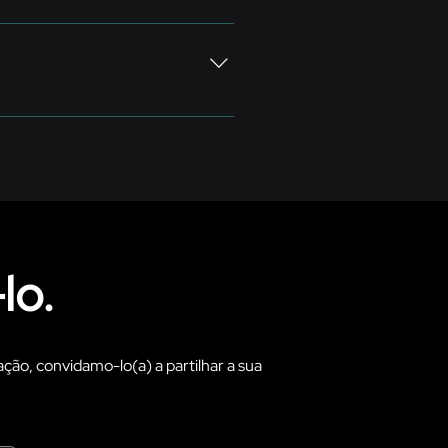
o telefone (+244) 923 101 509. A
dequada e, sempre que necessário,
mente.
lo.
ação, convidamo-lo(a) a partilhar a sua