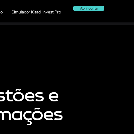
Abrir conta
co
Simulador Kitadi invest Pro
tões e
mações