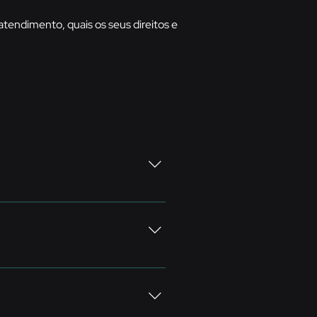
tendimento, quais os seus direitos e
eedback construtivo
ontributo será analisado pela