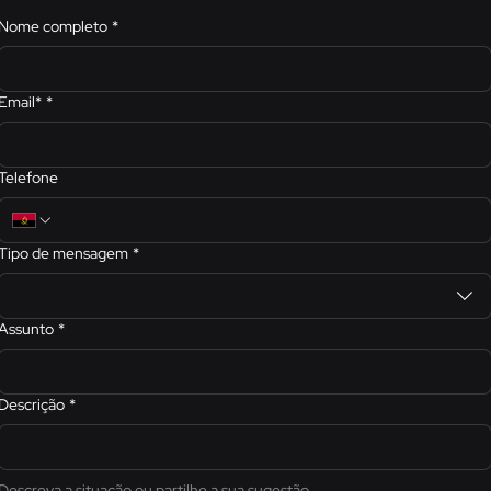
Nome completo
*
Email*
*
Telefone
Tipo de mensagem
*
Assunto
*
Descrição
*
Descreva a situação ou partilhe a sua sugestão