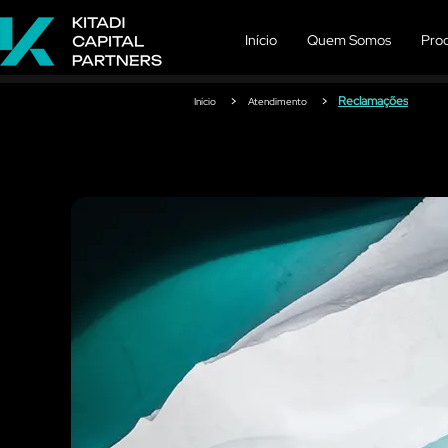
Início
Quem Somos
Prod
>
>
Reclamações
Início
Atendimento