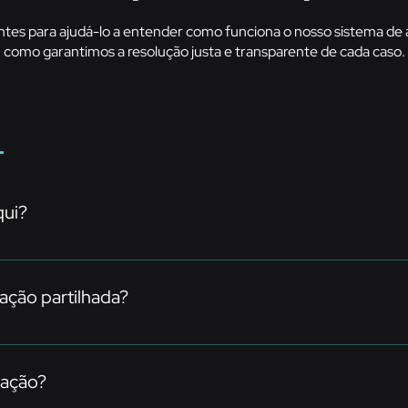
es para ajudá-lo a entender como funciona o nosso sistema de a
como garantimos a resolução justa e transparente de cada caso.
qui?
processos ou produtos Sugestões de melhoria Comentários ou f
ação partilhada?
s com o máximo respeito, seriedade e confidencialidade. O seu c
guimento adequado.
mação?