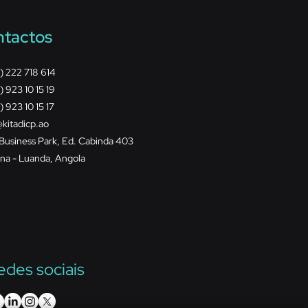
tactos
) 222 718 614
) 923 10 15 19
) 923 10 15 17
@kitadicp.ao
 Business Park, Ed. Cabinda 403
ona - Luanda, Angola
edes sociais