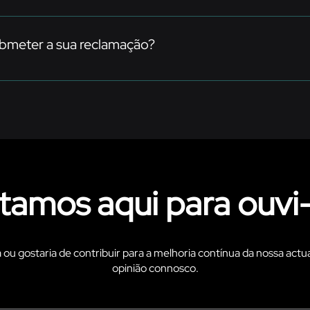
vie um e-mail para reclamacoes@kitadicp.ao ou contacte-nos pel
o(a) ouvir e dar resposta com brevidade.
ubmeter a sua reclamação?
 recebidas são analisadas com rigor. Irá receber uma resposta a
r esclarecimento. O seu contributo ajuda-nos a evoluir continua
tamos aqui para ouvi-
 ou gostaria de contribuir para a melhoria contínua da nossa actu
opinião connosco.