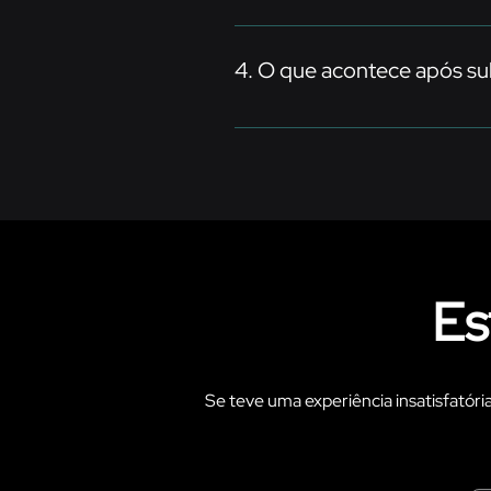
Preencha o formulário abaixo, en
nossa equipa está preparada para 
​4. O que acontece após s
​Todas as reclamações e sugestões
um contacto adicional para melho
Es
Se teve uma experiência insatisfatória