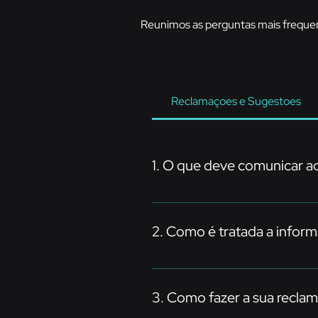
Reunimos as perguntas mais frequent
Reclamaçoes e Sugestoes
1. O que deve comunicar a
Reclamações sobre atendimento, 
2. Como é tratada a inform
Todas as comunicações são tratada
equipa responsável e terá um se
3. Como fazer a sua recla