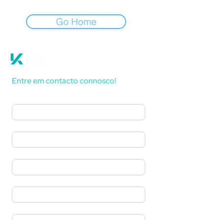
Go Home
Entre em contacto connosco!
Nome
*
Sobrenome
*
Telefone
E-mail
*
Mensagem
*